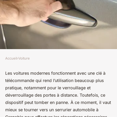
Accueil
›
Voiture
VOITURE
Serrurier automobile à
Les voitures modernes fonctionnent avec une clé à
télécommande qui rend l’utilisation beaucoup plus
Grenoble : réparation garantie
pratique, notamment pour le verrouillage et
de la télécommande de clé de
déverrouillage des portes à distance. Toutefois, ce
voiture
dispositif peut tomber en panne. À ce moment, il vaut
mieux se tourner vers un serrurier automobile à
Kenzo
•
12 juillet 2024
•
3 min de lecture