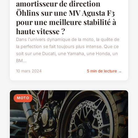
amortisseur de direction
Öhlins sur une MV Agusta F3
pour une meilleure stabilité à
haute vitesse ?
Dans l'univers dynamique de la moto, la quête de
la perfection se fait toujours plus intense. Que ce
soit sur une Ducati, une Yamaha, une Honda, un
BM...
10 mars 2024
5 min de lecture →
MOTO