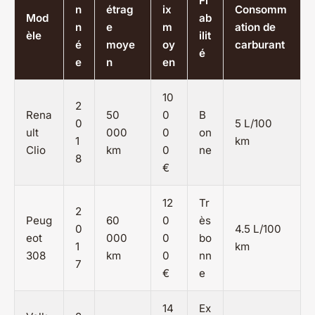
Fi
n
étrag
ix
Consomm
Mod
ab
n
e
m
ation de
èle
ilit
é
moye
oy
carburant
é
e
n
en
10
2
Rena
50
0
B
0
5 L/100
ult
000
0
on
1
km
Clio
km
0
ne
8
€
12
Tr
2
Peug
60
0
ès
0
4.5 L/100
eot
000
0
bo
1
km
308
km
0
nn
7
€
e
14
Ex