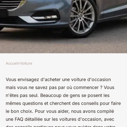
Accueil
›
Voiture
VOITURE
Faq sur les voitures d'occasion
Vous envisagez d'acheter une voiture d'occasion
mais vous ne savez pas par où commencer ? Vous
: conseils pour bien choisir
n'êtes pas seul. Beaucoup de gens se posent les
mêmes questions et cherchent des conseils pour faire
Kenzo
•
24 février 2025
•
8 min de lecture
le bon choix. Pour vous aider, nous avons compilé
une FAQ détaillée sur les voitures d'occasion, avec