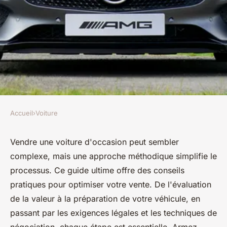
Accueil
›
Voiture
VOITURE
Rachat de voiture d'occasion :
Vendre une voiture d'occasion peut sembler
complexe, mais une approche méthodique simplifie le
le guide ultime pour les
processus. Ce guide ultime offre des conseils
vendeurs
pratiques pour optimiser votre vente. De l'évaluation
de la valeur à la préparation de votre véhicule, en
Kenzo
•
16 janvier 2025
•
10 min de lecture
passant par les exigences légales et les techniques de