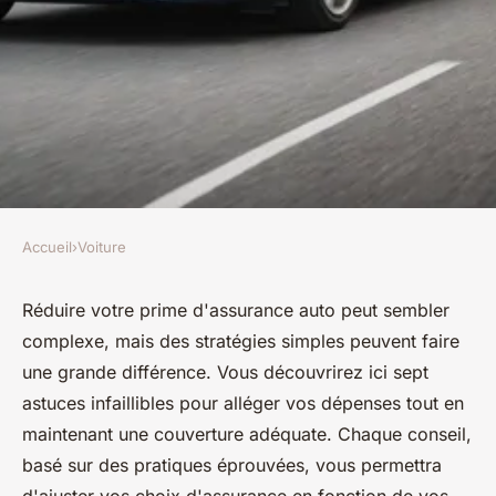
Accueil
›
Voiture
VOITURE
7 astuces infaillibles pour
Réduire votre prime d'assurance auto peut sembler
complexe, mais des stratégies simples peuvent faire
réduire votre prime
une grande différence. Vous découvrirez ici sept
d'assurance auto
astuces infaillibles pour alléger vos dépenses tout en
maintenant une couverture adéquate. Chaque conseil,
Kenzo
•
7 février 2025
•
6 min de lecture
basé sur des pratiques éprouvées, vous permettra