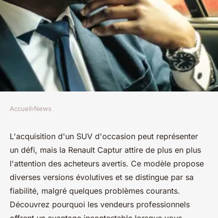
Accueil
›
News
NEWS
Achat d'une suv d'occasion :
L'acquisition d'un SUV d'occasion peut représenter
un défi, mais la Renault Captur attire de plus en plus
que savez vous sur la renault
l'attention des acheteurs avertis. Ce modèle propose
captur ?
diverses versions évolutives et se distingue par sa
fiabilité, malgré quelques problèmes courants.
Kenzo
•
18 juin 2024
•
2 min de lecture
Découvrez pourquoi les vendeurs professionnels