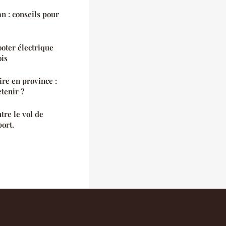
n : conseils pour
ooter électrique
ois
re en province :
etenir ?
tre le vol de
ort.