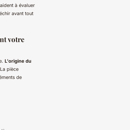
aident à évaluer
échir avant tout
nt votre
le.
L'origine du
 La pièce
léments de