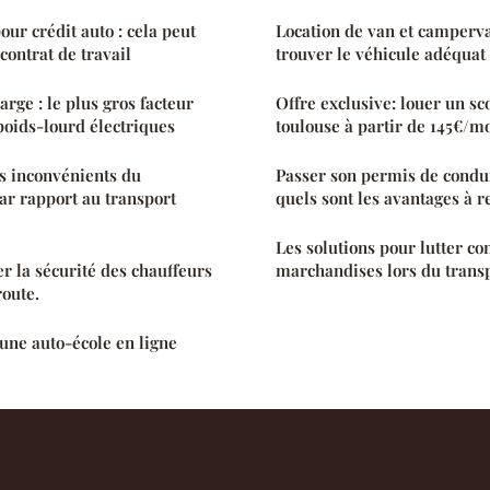
r crédit auto : cela peut
Location de van et camperva
contrat de travail
trouver le véhicule adéquat
rge : le plus gros facteur
Offre exclusive: louer un sc
poids-lourd électriques
toulouse à partir de 145€/m
es inconvénients du
Passer son permis de condui
par rapport au transport
quels sont les avantages à r
Les solutions pour lutter con
 la sécurité des chauffeurs
marchandises lors du transp
route.
une auto-école en ligne