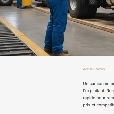
Accueil
›
News
NEWS
Carrosserie pour poi
Un camion immob
l'exploitant. R
comment choisir les
rapide pour reme
prix et compati
détachées ?