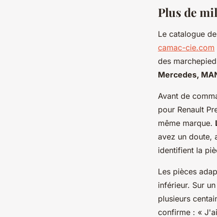
Plus de mi
Kenzo
•
27 février 2026
•
3 min de lecture
Le catalogue d
camac-cie.com
des marchepieds
Mercedes, MAN
Avant de comman
pour Renault Pr
même marque.
avez un doute, a
identifient la p
Les pièces adapt
inférieur. Sur 
plusieurs centai
confirme :
« J'a