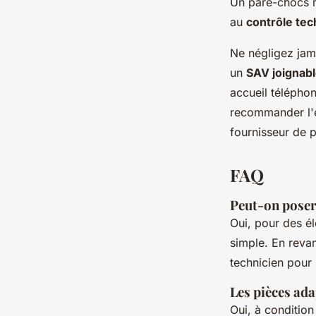
Un pare-chocs m
au
contrôle te
Ne négligez jam
un
SAV joignabl
accueil téléphon
recommander l'en
fournisseur de p
FAQ
Peut-on poser
Oui, pour des é
simple. En reva
technicien pour 
Les pièces ada
Oui, à condition