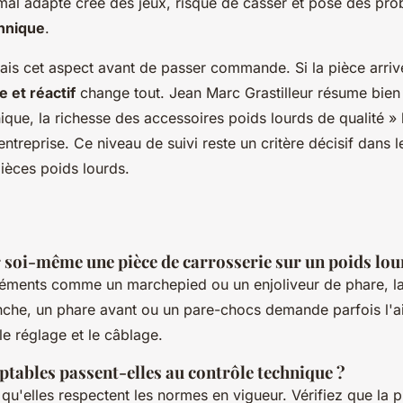
al adapté crée des jeux, risque de casser et pose des pr
chnique
.
ais cet aspect avant de passer commande. Si la pièce arriv
e et réactif
change tout. Jean Marc Grastilleur résume bien
ique, la richesse des accessoires poids lourds de qualité »
treprise. Ce niveau de suivi reste un critère décisif dans l
ièces poids lourds.
 soi-même une pièce de carrosserie sur un poids lou
léments comme un marchepied ou un enjoliveur de phare, la
nche, un phare avant ou un pare-chocs demande parfois l'a
le réglage et le câblage.
ptables passent-elles au contrôle technique ?
 qu'elles respectent les normes en vigueur. Vérifiez que la p