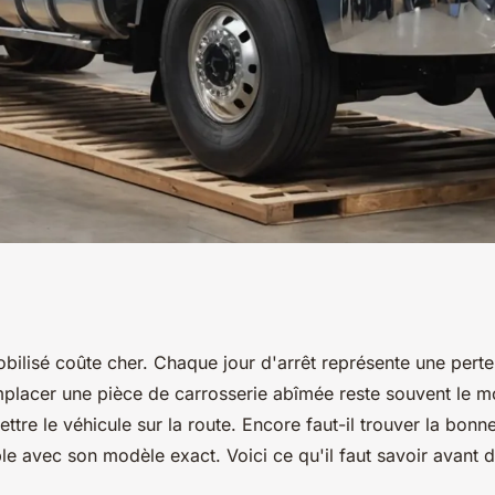
ds lourds :
ilisé coûte cher. Chaque jour d'arrêt représente une pert
emplacer une pièce de carrosserie abîmée reste souvent le m
 bonnes pièces
ttre le véhicule sur la route. Encore faut-il trouver la bonn
ble avec son modèle exact. Voici ce qu'il faut savoir avan