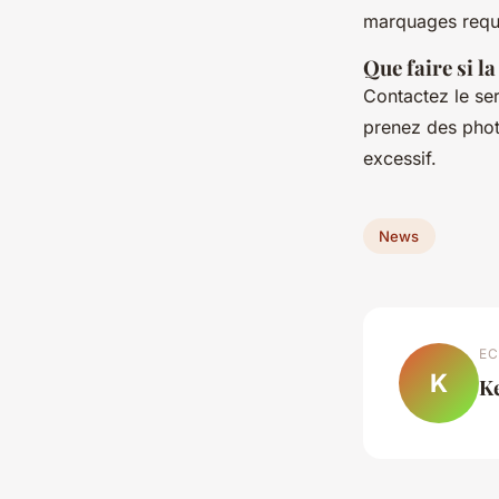
marquages requi
Que faire si 
Contactez le ser
prenez des pho
excessif.
News
EC
K
K