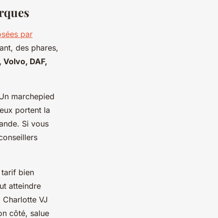
arques
osées par
ant, des phares,
, Volvo, DAF,
. Un marchepied
eux portent la
ande. Si vous
conseillers
tarif bien
t atteindre
. Charlotte VJ
on côté, salue