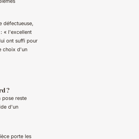
oblèmes
e défectueuse,
 :
« l'excellent
lui ont suffi pour
e choix d'un
rd ?
 pose reste
ide d'un
ièce porte les