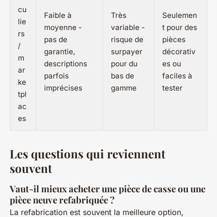
cu
Faible à
Très
Seulemen
lie
moyenne -
variable -
t pour des
rs
pas de
risque de
pièces
/
garantie,
surpayer
décorativ
m
descriptions
pour du
es ou
ar
parfois
bas de
faciles à
ke
imprécises
gamme
tester
tpl
ac
es
Les questions qui reviennent
souvent
Vaut-il mieux acheter une pièce de casse ou une
pièce neuve refabriquée ?
La refabrication est souvent la meilleure option,