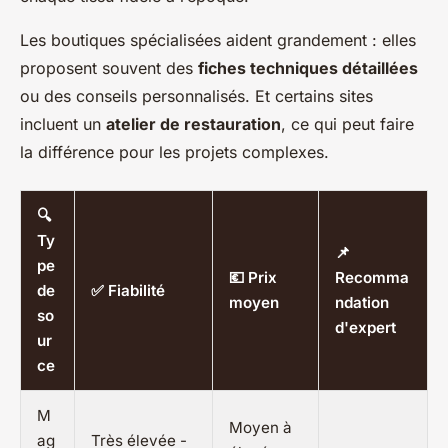
Les boutiques spécialisées aident grandement : elles
proposent souvent des
fiches techniques détaillées
ou des conseils personnalisés. Et certains sites
incluent un
atelier de restauration
, ce qui peut faire
la différence pour les projets complexes.
🔍
Ty
📌
pe
💶 Prix
Recomma
de
✅ Fiabilité
moyen
ndation
so
d'expert
ur
ce
M
Moyen à
ag
Très élevée -