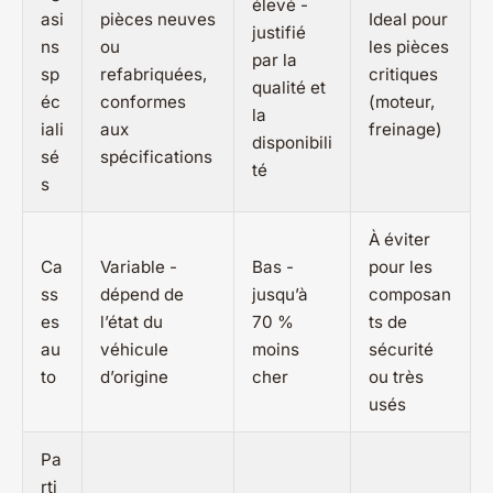
élevé -
asi
pièces neuves
Ideal pour
justifié
ns
ou
les pièces
par la
sp
refabriquées,
critiques
qualité et
éc
conformes
(moteur,
la
iali
aux
freinage)
disponibili
sé
spécifications
té
s
À éviter
Ca
Variable -
Bas -
pour les
ss
dépend de
jusqu’à
composan
es
l’état du
70 %
ts de
au
véhicule
moins
sécurité
to
d’origine
cher
ou très
usés
Pa
rti