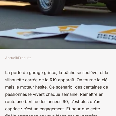
Accueil
›
Produits
PRODUITS
Quels choix de pièces Renault
La porte du garage grince, la bâche se soulève, et la
silhouette carrée de la R19 apparaît. On tourne la clé,
19 selon votre besoin ?
mais le moteur hésite. Ce scénario, des centaines de
passionnés le vivent chaque semaine. Remettre en
Quentin
•
22/05/2026 14:02
•
8 min de lecture
route une berline des années 90, c’est plus qu’un
caprice : c’est un engagement. Et pour que cette