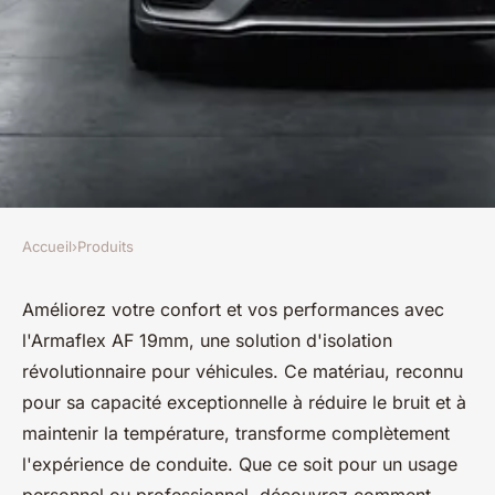
Accueil
›
Produits
PRODUITS
Armaflex af 19mm : l'isolation
Améliorez votre confort et vos performances avec
l'Armaflex AF 19mm, une solution d'isolation
qui transforme votre véhicule
révolutionnaire pour véhicules. Ce matériau, reconnu
pour sa capacité exceptionnelle à réduire le bruit et à
Kenzo
•
21 novembre 2024
•
6 min de lecture
maintenir la température, transforme complètement
l'expérience de conduite. Que ce soit pour un usage